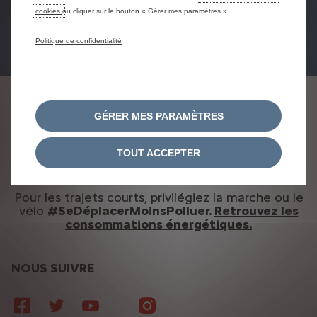
cookies
ou cliquer sur le bouton « Gérer mes paramètres ».
Consultez le stock
Demander un devis
Politique de confidentialité
DÉCLARATION DE CONFIDENTIALITÉ
GÉRER MES PARAMÈTRES
MENTIONS LÉGALES
CONSENTEMENT COOKIES
DÉCLARATION D'ACCESSIBILITÉ
TOUT ACCEPTER
Citroën 2025
Pour les trajets courts, privilégiez la marche ou le
vélo
#SeDéplacerMoinsPolluer.
Retrouvez les
consommations énergétiques.
NOUS SUIVRE