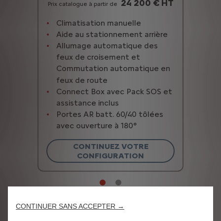
24 200 € HT
Prix catalogue à partir de
Climatisation manuelle
Aide au stationnement arrière
Allumage automatique des
feux de croisement et
Commutation automatique en
feux de route
Connect Box avec Pack SOS et
assistance inclus
Portes AR batt. 60/40 tôlées
avec ouverture à 180°
CONTINUEZ VOTRE
CONFIGURATION
CONTINUER SANS ACCEPTER →