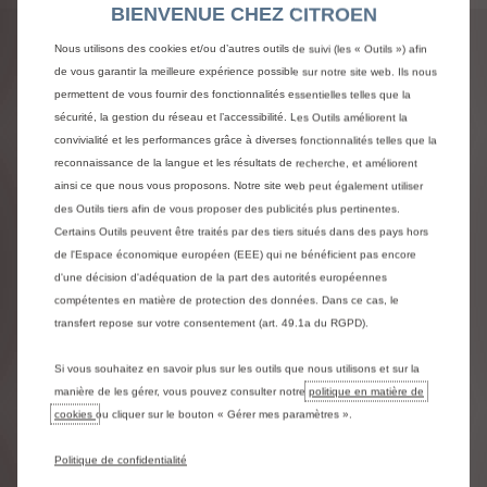
BIENVENUE CHEZ CITROEN
Mentions légales
Nous utilisons des cookies et/ou d’autres outils de suivi (les « Outils ») afin
de vous garantir la meilleure expérience possible sur notre site web. Ils nous
Certains
modèles,
équipements
ou
couleurs
permettent de vous fournir des fonctionnalités essentielles telles que la
peuvent
provisoirement
être
indisponibles.
Nos
brochures
électroniques
sont
à
votre
disposition
sécurité, la gestion du réseau et l’accessibilité. Les Outils améliorent la
pour
vous
fournir
toute
information
ou
précision
convivialité et les performances grâce à diverses fonctionnalités telles que la
utile.
(Certaines
données
demeurent
indicatives,
reconnaissance de la langue et les résultats de recherche, et améliorent
sous
réserve
d'homologation).
ainsi ce que nous vous proposons. Notre site web peut également utiliser
Les
valeurs
de
consommation
de
carburant
et
des Outils tiers afin de vous proposer des publicités plus pertinentes.
d'émissions
de
CO2
mentionnées
sont
conformes
Certains Outils peuvent être traités par des tiers situés dans des pays hors
à
l'homologation
WLTP
(règlement
UE
2017/948).
À
compter
du
1er
septembre
2018,
les
nouveaux
de l'Espace économique européen (EEE) qui ne bénéficient pas encore
véhicules
sont
réceptionnés
par
type
selon
la
d'une décision d'adéquation de la part des autorités européennes
procédure
mondiale
harmonisée
d'essai
des
compétentes en matière de protection des données. Dans ce cas, le
véhicules
légers
(WLTP),
qui
est
une
nouvelle
transfert repose sur votre consentement (art. 49.1a du RGPD).
procédure
d'essai
plus
réaliste
pour
mesurer
la
consommation
de
carburant
et
les
émissions
de
Si vous souhaitez en savoir plus sur les outils que nous utilisons et sur la
CO2.
Le
WLTP
remplace
totalement
le
nouveau
cycle
de
conduite
européen
(NEDC),
qui
était
la
manière de les gérer, vous pouvez consulter notre
politique en matière de
procédure
de
test
utilisée
précédemment.
En
cookies
ou cliquer sur le bouton « Gérer mes paramètres ».
raison
de
conditions
de
test
plus
réalistes,
la
consommation
de
carburant
et
les
émissions
de
Politique de confidentialité
CO2
mesurées
dans
le
cadre
du
WLTP
sont