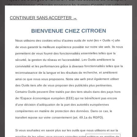
de personnes, Citroën propose le Jumpy Combi, un véhicule
9 places, idéal pour les chauffeurs de VTC.
Selon la version configurée, vous aurez la possibilité
CONTINUER SANS ACCEPTER →
d’ajouter des équipements et options.
BIENVENUE CHEZ CITROEN
Dimensions du Jumpy
Nous utilisons des cookies et/ou d’autres outils de suivi (les « Outils ») afin
La gamme Jumpy propose des véhicules utilitaires entre 2
de vous garantir la meilleure expérience possible sur notre site web. Ils nous
et 2,5 mètres de longueur utile, c’est-à-dire la longueur de
permettent de vous fournir des fonctionnalités essentielles telles que la
l’espace dans lequel vous chargerez votre cargaison. Chacun
sécurité, la gestion du réseau et l’accessibilité. Les Outils améliorent la
des modèles Citroën Jumpy sont disponibles en plusieurs
convivialité et les performances grâce à diverses fonctionnalités telles que la
dimensions (longueur et hauteur) selon le volume de
reconnaissance de la langue et les résultats de recherche, et améliorent
chargement dont vous avez besoin : biens, personnes ou
ainsi ce que nous vous proposons. Notre site web peut également utiliser
marchandises. Choisissez également votre configuration en
des Outils tiers afin de vous proposer des publicités plus pertinentes.
fonction de la charge que vous allez transporter. En termes
Certains Outils peuvent être traités par des tiers situés dans des pays hors
de nombre de places, nos fourgons ont une capacité de 3,
de l'Espace économique européen (EEE) qui ne bénéficient pas encore
6 ou 9 places, selon le modèle configuré.
d'une décision d'adéquation de la part des autorités européennes
compétentes en matière de protection des données. Dans ce cas, le
Choix de la motorisation
transfert repose sur votre consentement (art. 49.1a du RGPD).
Notre gamme de Citroën Jumpy est disponible avec une
motorisation diesel ou électrique, avec boîte de vitesse
Si vous souhaitez en savoir plus sur les outils que nous utilisons et sur la
manuelle 6 ou 8 rapports ou automatique. La motorisation
manière de les gérer, vous pouvez consulter notre
politique en matière de