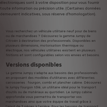
électroniques
sont
à
votre
disposition
pour
vous
fournir
toute
information
ou
précision
utile.
(Certaines
données
demeurent
indicatives,
sous
réserve
d'homologation).
Vous recherchez un véhicule utilitaire neuf pour de biens
ou de marchandises ? Découvrez la gamme Jumpy de
Citroën à destination des professionnels. Disponibles en
plusieurs dimensions, motorisation thermique ou
électrique, nos véhicules utilitaires existent en plusieurs
finitions et sont configurables selon vos envies et besoins.
Versions disponibles
La gamme Jumpy s’adapte aux besoins des professionnels
en proposant des modèles d’utilitaires avec différentes
carrosseries : fourgon, combi et plancher cabine. Découvrez
le Jumpy fourgon tôlé, un utilitaire idéal pour le transport
d’outils ou de matériaux au quotidien. Le Jumpy cabine
approfondie vous permettra de transporter vos
marchandises ainsi que votre équipe de travail grâce à
l’ajout de 3 sièges à l’arrière. Pour les besoins de transport