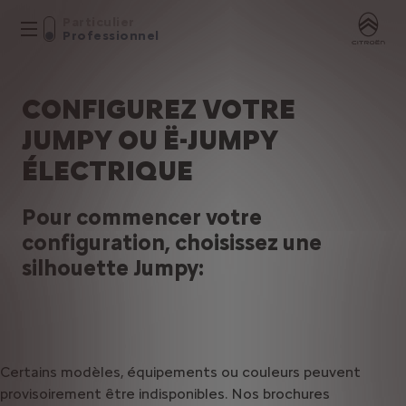
Particulier
Professionnel
CONFIGUREZ VOTRE
JUMPY OU Ë-JUMPY
ÉLECTRIQUE
Pour commencer votre
configuration, choisissez une
silhouette Jumpy:
Certains
modèles,
équipements
ou
couleurs
peuvent
provisoirement
être
indisponibles.
Nos
brochures